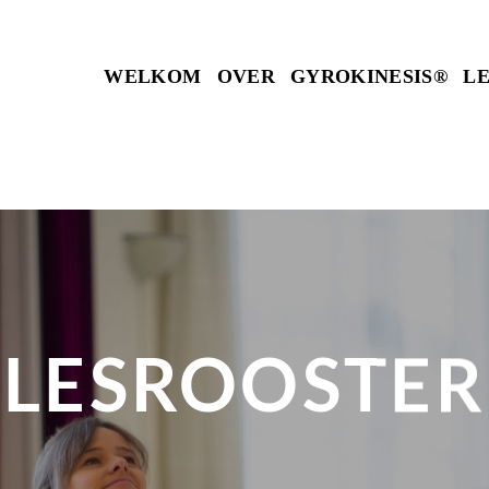
WELKOM
OVER
GYROKINESIS®
L
LESROOSTER