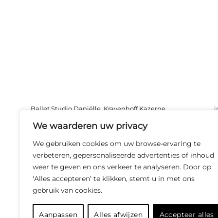
Ballet Studio Daniëlle, Krayenhoff Kazerne,
i
Molenveldlaan 80, Nijmegen
We waarderen uw privacy
We gebruiken cookies om uw browse-ervaring te
verbeteren, gepersonaliseerde advertenties of inhoud
weer te geven en ons verkeer te analyseren. Door op
‘Alles accepteren’ te klikken, stemt u in met ons
®
and
GYROTONIC
GYROKINESI
gebruik van cookies.
Aanpassen
Alles afwijzen
Accepteer alles